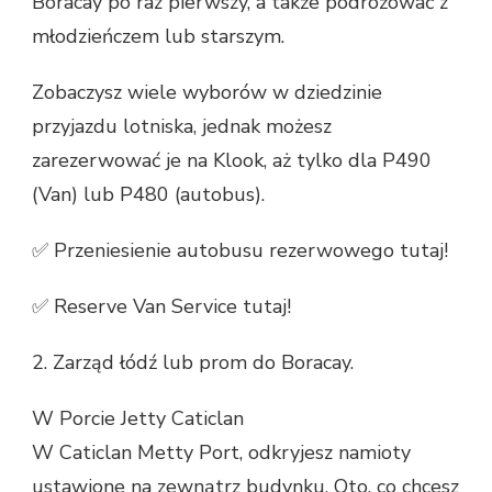
Boracay po raz pierwszy, a także podróżować z
młodzieńczem lub starszym.
Zobaczysz wiele wyborów w dziedzinie
przyjazdu lotniska, jednak możesz
zarezerwować je na Klook, aż tylko dla P490
(Van) lub P480 (autobus).
✅ Przeniesienie autobusu rezerwowego tutaj!
✅ Reserve Van Service tutaj!
2. Zarząd łódź lub prom do Boracay.
W Porcie Jetty Caticlan
W Caticlan Metty Port, odkryjesz namioty
ustawione na zewnątrz budynku. Oto, co chcesz