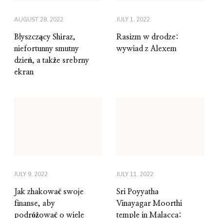
AUGUST 28, 2022
JULY 1, 2022
Błyszczący Shiraz,
Rasizm w drodze:
niefortunny smutny
wywiad z Alexem
dzień, a także srebrny
ekran
JULY 9, 2022
JULY 11, 2022
Jak zhakować swoje
Sri Poyyatha
finanse, aby
Vinayagar Moorthi
podróżować o wiele
temple in Malacca: