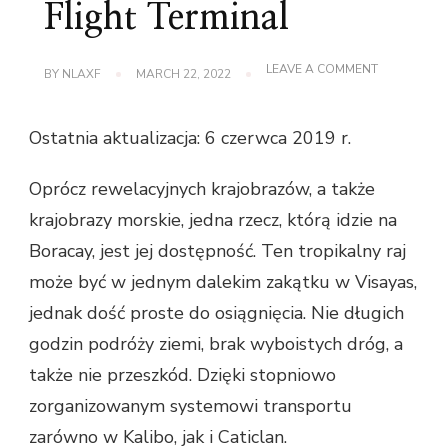
Flight Terminal
ON
LEAVE A COMMENT
BY
NLAXF
MARCH 22, 2022
JAK
DOSTAĆ
SIĘ
Ostatnia aktualizacja: 6 czerwca 2019 r.
DO
BORACAY
Z
Oprócz rewelacyjnych krajobrazów, a także
KALIBO
FLIGHT
krajobrazy morskie, jedna rzecz, którą idzie na
TERMINAL
Boracay, jest jej dostępność. Ten tropikalny raj
może być w jednym dalekim zakątku w Visayas,
jednak dość proste do osiągnięcia. Nie długich
godzin podróży ziemi, brak wyboistych dróg, a
także nie przeszkód. Dzięki stopniowo
zorganizowanym systemowi transportu
zarówno w Kalibo, jak i Caticlan.