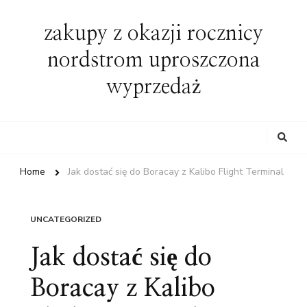
zakupy z okazji rocznicy
nordstrom uproszczona
wyprzedaż
Looking
for
Something?
Home
Jak dostać się do Boracay z Kalibo Flight Terminal
UNCATEGORIZED
Jak dostać się do
Boracay z Kalibo