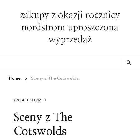
zakupy z okazji rocznicy
nordstrom uproszczona
wyprzedaż
Looking
for
Something?
Home
Sceny z The Cotswolds
UNCATEGORIZED
Sceny z The
Cotswolds