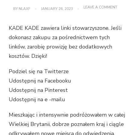
ON
LEAVE A COMMENT
BY
NLAXF
JANUARY 26, 2023
SCENY
Z
THE
KADE KADE zawiera linki stowarzyszone. Jeśli
COTSWOL
dokonasz zakupu za pośrednictwem tych
linków, zarobię prowizję bez dodatkowych
kosztów. Dzięki!
Podziel się na Twitterze
Udostępnij na Facebooku
Udostępnij na Pinterest
Udostępnij na e -mailu
Mieszkając i intensywnie podróżowałem w całej
Wielkiej Brytanii, dobrze poznałem kraj i ciągle
odkrywałem nowe miejsca do odwiedzenia.