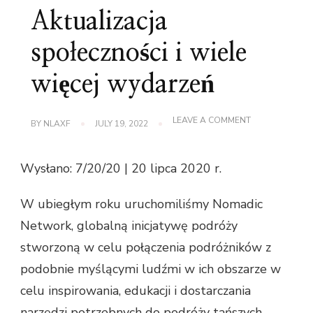
Aktualizacja
społeczności i wiele
więcej wydarzeń
ON
LEAVE A COMMENT
BY
NLAXF
JULY 19, 2022
NOMADIC
NETWORK:
AKTUALIZACJA
Wysłano: 7/20/20 | 20 lipca 2020 r.
SPOŁECZNOŚC
I
WIELE
W ubiegłym roku uruchomiliśmy Nomadic
WIĘCEJ
WYDARZEŃ
Network, globalną inicjatywę podróży
stworzoną w celu połączenia podróżników z
podobnie myślącymi ludźmi w ich obszarze w
celu inspirowania, edukacji i dostarczania
narzędzi potrzebnych do podróży tańszych,