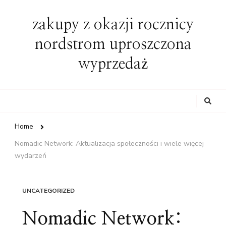
zakupy z okazji rocznicy
nordstrom uproszczona
wyprzedaż
Looking
for
Something?
Home
Nomadic Network: Aktualizacja społeczności i wiele więcej
wydarzeń
UNCATEGORIZED
Nomadic Network: