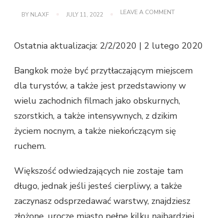
ON
LEAVE A COMMENT
BY
NLAXF
JULY 11, 2022
CZY
BANGKOK
JEST
Ostatnia aktualizacja: 2/2/2020 | 2 lutego 2020
WOLNY
OD
RYZYKA?
Bangkok może być przytłaczającym miejscem
dla turystów, a także jest przedstawiony w
wielu zachodnich filmach jako obskurnych,
szorstkich, a także intensywnych, z dzikim
życiem nocnym, a także niekończącym się
ruchem.
Większość odwiedzających nie zostaje tam
długo, jednak jeśli jesteś cierpliwy, a także
zaczynasz odsprzedawać warstwy, znajdziesz
złożone, urocze miasto pełne kilku najbardziej