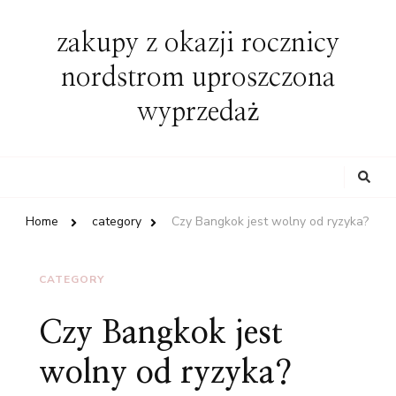
zakupy z okazji rocznicy
nordstrom uproszczona
wyprzedaż
Looking
for
Something?
Home
category
Czy Bangkok jest wolny od ryzyka?
CATEGORY
Czy Bangkok jest
wolny od ryzyka?