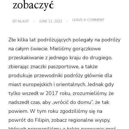
zobaczyć
ON
LEAVE A COMMENT
BY
NLAXF
JUNE 11, 2022
4
NIESAMOWITE
PLAŻE
Złe kilka lat podróżujących polegały na podróży
NA
FILIPINACH,
na całym świecie. Mieliśmy gorączkowe
ABY
ZOBACZYĆ
przeskakiwanie z jednego kraju do drugiego,
zbierając znaczki paszportowe, a także
produkuje przewodniki podróży głównie dla
miast europejskich i orientalnych. Jednak gdy
tylko wszedł w 2017 roku, zrozumieliśmy, że
nadszedł czas, aby „wrócić do domu”, że tak
powiem. W tym roku zgodziliśmy się na
powrót do Filipin, zobacz regionalne wyspy,