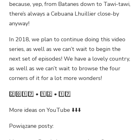
because, yep, from Batanes down to Tawi-tawi,
there’s always a Cebuana Lhuillier close-by
anyway!
In 2018, we plan to continue doing this video
series, as well as we can’t wait to begin the
next set of episodes! We have a lovely country,
as well as we can’t wait to browse the four
corners of it for a lot more wonders!
2️⃣0️⃣1️⃣7️⃣ • 1️⃣2️⃣ • 1️⃣7️⃣
More ideas on YouTube ⬇️⬇️⬇️
Powiązane posty: