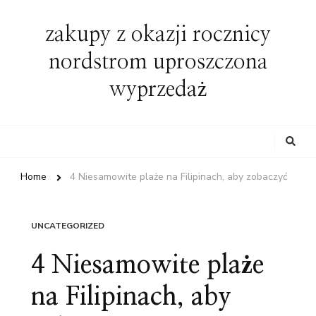
zakupy z okazji rocznicy
nordstrom uproszczona
wyprzedaż
Looking
for
Something?
Home
4 Niesamowite plaże na Filipinach, aby zobaczyć
UNCATEGORIZED
4 Niesamowite plaże
na Filipinach, aby