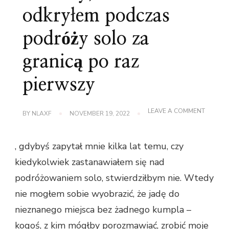
odkryłem podczas
podróży solo za
granicą po raz
pierwszy
ON
LEAVE A COMMENT
BY
NLAXF
NOVEMBER 19, 2022
5
RZECZY,
KTÓRE
, gdybyś zapytał mnie kilka lat temu, czy
ODKRY
PODCZ
kiedykolwiek zastanawiałem się nad
PODRÓ
SOLO
podróżowaniem solo, stwierdziłbym nie. Wtedy
ZA
GRANIC
nie mogłem sobie wyobrazić, że jadę do
PO
RAZ
nieznanego miejsca bez żadnego kumpla –
PIERWS
kogoś, z kim mógłby porozmawiać, zrobić moje