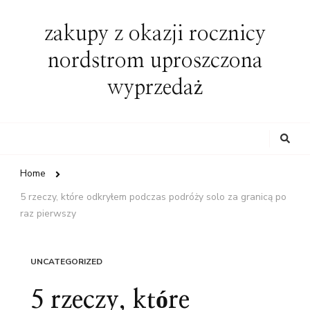
zakupy z okazji rocznicy
nordstrom uproszczona
wyprzedaż
Looking
for
Something?
Home
5 rzeczy, które odkryłem podczas podróży solo za granicą po
raz pierwszy
UNCATEGORIZED
5 rzeczy, które