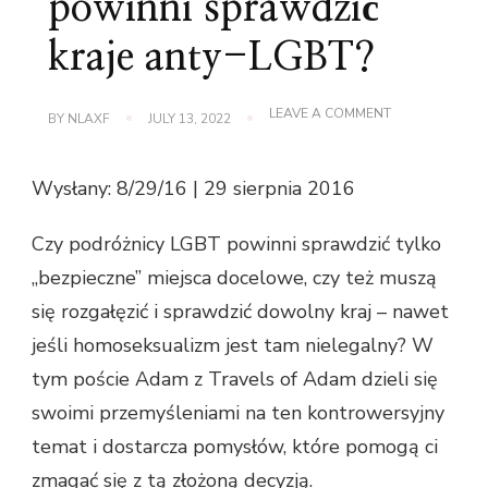
powinni sprawdzić
kraje anty-LGBT?
ON
LEAVE A COMMENT
BY
NLAXF
JULY 13, 2022
CZY
PODRÓŻNICY
LGBT
Wysłany: 8/29/16 | 29 sierpnia 2016
POWINNI
SPRAWDZIĆ
KRAJE
Czy podróżnicy LGBT powinni sprawdzić tylko
ANTY-
LGBT?
„bezpieczne” miejsca docelowe, czy też muszą
się rozgałęzić i sprawdzić dowolny kraj – nawet
jeśli homoseksualizm jest tam nielegalny? W
tym poście Adam z Travels of Adam dzieli się
swoimi przemyśleniami na ten kontrowersyjny
temat i dostarcza pomysłów, które pomogą ci
zmagać się z tą złożoną decyzją.