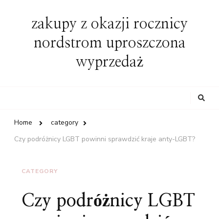
zakupy z okazji rocznicy
nordstrom uproszczona
wyprzedaż
Looking
for
Something?
Home
category
Czy podróżnicy LGBT powinni sprawdzić kraje anty-LGBT?
CATEGORY
Czy podróżnicy LGBT