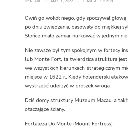
ON
BY
NLAXF
MAY 18, 2022
LEAVE A COMMENT
SNAPSH
CUDOW
PODDA
Owiń go wokół niego, gdy spoczywał głowę 
SIĘ
W
po dniu zwiedzania, pasowały do ​​miękkiej 
INSTALA
Słońce miało zamiar nurkować w jednym nie
FORTEC
MAKAU
Nie zawsze był tym spokojnym w fortecy ins
lub Monte Fort, ta twierdzica struktura jes
we wszystkich kierunkach, strategicznym mi
miejsce w 1622 r., Kiedy holenderski atako
wystrzelić uderzyć w proszek wroga.
Dziś domy struktury Muzeum Macau, a także
otaczające ściany.
Fortaleza Do Monte (Mount Fortress)