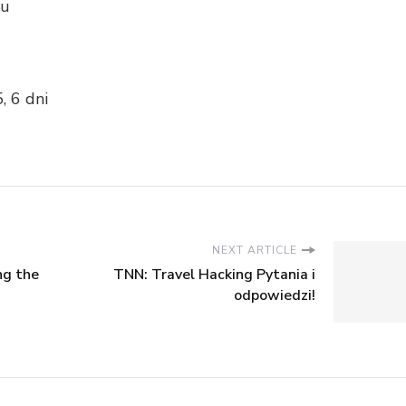
au
, 6 dni
NEXT ARTICLE
ng the
TNN: Travel Hacking Pytania i
odpowiedzi!