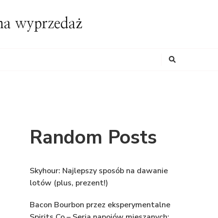
ona wyprzedaż
Looking
for
Something?
Random Posts
Skyhour: Najlepszy sposób na dawanie
lotów (plus, prezent!)
Bacon Bourbon przez eksperymentalne
Spirits Co – Seria napojów mieszanych: