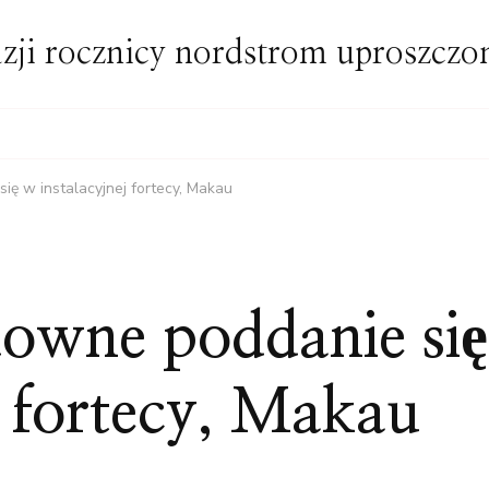
zji rocznicy nordstrom uproszcz
ę w instalacyjnej fortecy, Makau
owne poddanie się
j fortecy, Makau