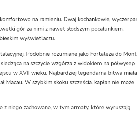
OT:
NE
NIE
komfortowo na ramieniu. Dwaj kochankowie, wyczerpa
sylwetki gór za nimi z nawet słodszym pocałunkiem.
CYJNEJ
bieskim wyświetlaczu.
Y,
talacyjnej. Podobnie rozumiane jako Fortaleza do Mon
t siedząca na szczycie wzgórza z widokiem na półwysep
ejscu w XVII wieku. Najbardziej legendarna bitwa miała
wał Macau. W szybkim skoku szczęścia, kapłan nie może
 z niego zachowane, w tym armaty, które wyruszają