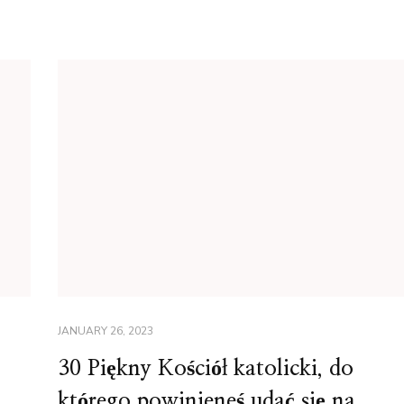
JANUARY 26, 2023
30 Piękny Kościół katolicki, do
którego powinieneś udać się na