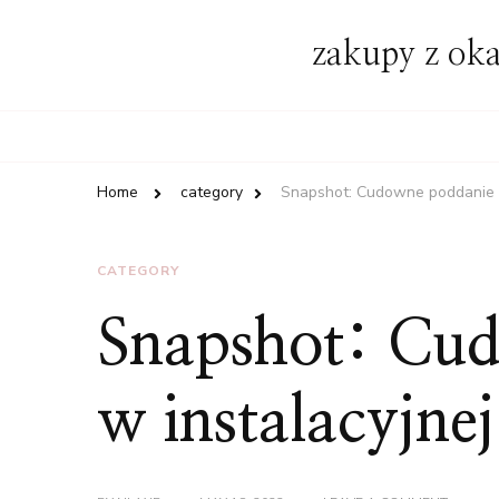
zakupy z oka
Home
category
Snapshot: Cudowne poddanie si
CATEGORY
Snapshot: Cud
w instalacyjne