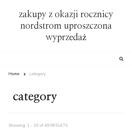
zakupy z okazji rocznicy
nordstrom uproszczona
wyprzedaż
Looking
for
Something?
Home
category
category
Showing: 1 - 10 of 49 RESULTS