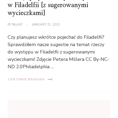
w Filadelfii [z sugerowanymi
wycieczkami]
BY
NLAXF
JANUARY 21, 2023
Czy planujesz wkrótce pojechać do Filadelfii?
Sprawdziłem nasze sugestie na temat rzeczy
do występu w Filadelfii z sugerowanymi
wycieczkami! Zdjęcie Petera Millera CC By-NC-
ND 2.0Philadelphia …
CONTINUE READING