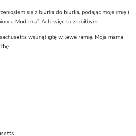
niosłem się z biurka do biurka, podając moje imię i
pionce Moderna”. Ach, więc to zrobiłbym.
assachusetts wsunął igłę w lewe ramię. Moja mama
użbę.
usetts