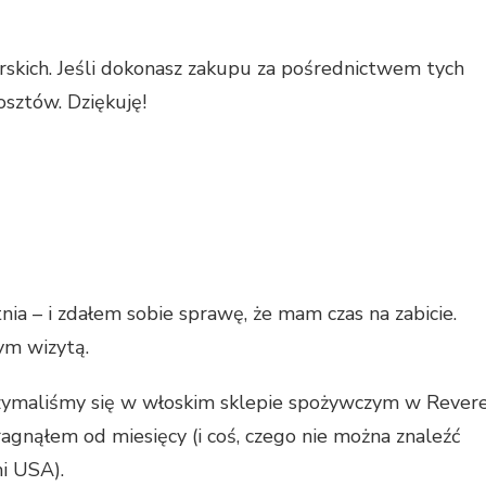
NTHLY
DSUMOWANIE:
rskich. Jeśli dokonasz zakupu za pośrednictwem tych
ECIEŃ
1
osztów. Dziękuję!
 – i zdałem sobie sprawę, że mam czas na zabicie.
ym wizytą.
rzymaliśmy się w włoskim sklepie spożywczym w Rever
ragnąłem od miesięcy (i coś, czego nie można znaleźć
i USA).