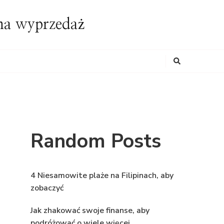
ona wyprzedaż
Looking
for
Something?
Random Posts
4 Niesamowite plaże na Filipinach, aby
zobaczyć
Jak zhakować swoje finanse, aby
podróżować o wiele więcej