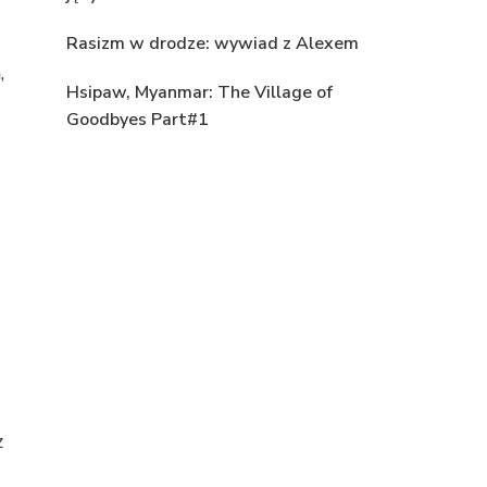
Rasizm w drodze: wywiad z Alexem
,
Hsipaw, Myanmar: The Village of
Goodbyes Part#1
z