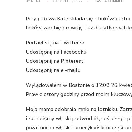
ON
BY
NLAXF
OCTOBER 6, 2022
LEAVE A COMMENT
AK
MO
PO
Przygodowa Kate składa się z linków partne
KWI
202
linków, zarobię prowizję bez dodatkowych k
Podziel się na Twitterze
Udostępnij na Facebooku
Udostępnij na Pinterest
Udostępnij na e -mailu
Wylądowałem w Bostonie o 12:08 26 kwietnia
Prawie cztery godziny przed moim kluczow
Moja mama odebrała mnie na lotnisku. Zat
i zabraliśmy włoski podwodnik, coś, czego p
poza mocno włosko-amerykańskimi częściam