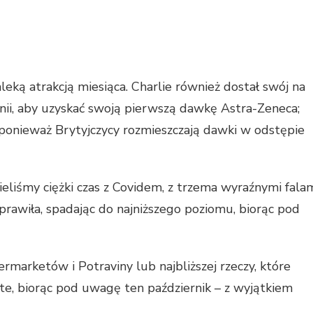
leką atrakcją miesiąca. Charlie również dostał swój na
anii, aby uzyskać swoją pierwszą dawkę Astra-Zeneca;
ponieważ Brytyjczycy rozmieszczają dawki w odstępie
eliśmy ciężki czas z Covidem, z trzema wyraźnymi fala
 poprawiła, spadając do najniższego poziomu, biorąc pod
rmarketów i Potraviny lub najbliższej rzeczy, które
e, biorąc pod uwagę ten październik – z wyjątkiem