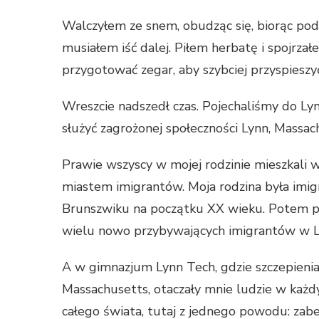
Walczyłem ze snem, obudząc się, biorąc pod
musiałem iść dalej. Piłem herbatę i spojrz
przygotować zegar, aby szybciej przyspieszyć
Wreszcie nadszedł czas. Pojechaliśmy do Ly
służyć zagrożonej społeczności Lynn, Massac
Prawie wszyscy w mojej rodzinie mieszkali
miastem imigrantów. Moja rodzina była imi
Brunszwiku na początku XX wieku. Potem poj
wielu nowo przybywających imigrantów w L
A w gimnazjum Lynn Tech, gdzie szczepienia
Massachusetts, otaczały mnie ludzie w każdy
całego świata, tutaj z jednego powodu: zabez