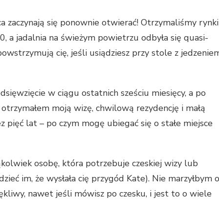
zaczynają się ponownie otwierać! Otrzymaliśmy rynki
00, a jadalnia na świeżym powietrzu odbyła się quasi-
 powstrzymują cię, jeśli usiądziesz przy stole z jedzenie
dsięwzięcie w ciągu ostatnich sześciu miesięcy, a po
 otrzymałem moją wizę, chwilową rezydencję i małą
z pięć lat – po czym mogę ubiegać się o stałe miejsce
ąkolwiek osobę, która potrzebuje czeskiej wizy lub
edzieć im, że wysłała cię przygód Kate). Nie marzyłbym 
ękliwy, nawet jeśli mówisz po czesku, i jest to o wiele