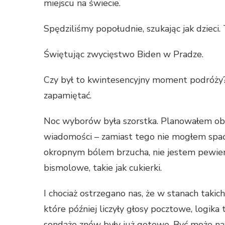
miejscu na świecie.
Spędziliśmy popołudnie, szukając jak dzieci.
Świętując zwycięstwo Biden w Pradze.
Czy był to kwintesencyjny moment podróży? 
zapamiętać.
Noc wyborów była szorstka. Planowałem obudz
wiadomości – zamiast tego nie mogłem spać
okropnym bólem brzucha, nie jestem pewien,
bismolowe, takie jak cukierki.
I chociaż ostrzegano nas, że w stanach takic
które później liczyły głosy pocztowe, logika
sondaże znów były już gotowe, Być może na