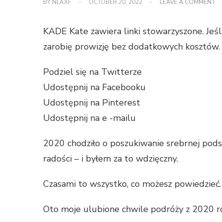
O
BY
NLAXF
OCTOBER 20, 2022
LEAVE A COMMENT
M
NA
C
KADE Kate zawiera linki stowarzyszone. Jeś
P
Z
zarobię prowizję bez dodatkowych kosztów. 
20
R.
Podziel się na Twitterze
Udostępnij na Facebooku
Udostępnij na Pinterest
Udostępnij na e -mailu
2020 chodziło o poszukiwanie srebrnej pod
radości – i byłem za to wdzięczny.
Czasami to wszystko, co możesz powiedzieć.
Oto moje ulubione chwile podróży z 2020 r