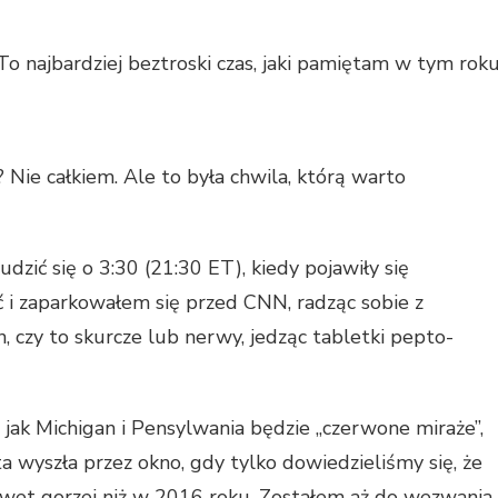
 To najbardziej beztroski czas, jaki pamiętam w tym roku
Nie całkiem. Ale to była chwila, którą warto
ić się o 3:30 (21:30 ET), kiedy pojawiły się
 i zaparkowałem się przed CNN, radząc sobie z
 czy to skurcze lub nerwy, jedząc tabletki pepto-
h jak Michigan i Pensylwania będzie „czerwone miraże”,
 ta wyszła przez okno, gdy tylko dowiedzieliśmy się, że
wet gorzej niż w 2016 roku. Zostałem aż do wezwania