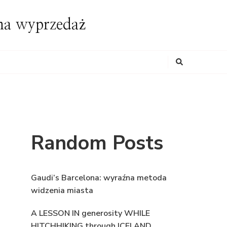
ona wyprzedaż
Looking
for
Something?
Random Posts
Gaudi’s Barcelona: wyraźna metoda
widzenia miasta
A LESSON IN generosity WHILE
HITCHHIKING through ICELAND