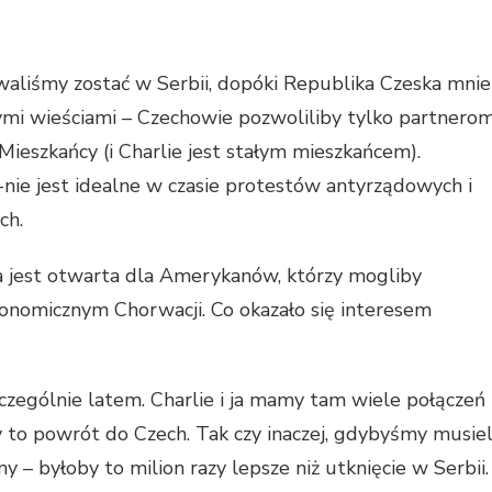
owaliśmy zostać w Serbii, dopóki Republika Czeska mnie
łymi wieściami – Czechowie pozwoliliby tylko partnero
ieszkańcy (i Charlie jest stałym mieszkańcem).
nie jest idealne w czasie protestów antyrządowych i
ch.
a jest otwarta dla Amerykanów, którzy mogliby
konomicznym Chorwacji. Co okazało się interesem
czególnie latem. Charlie i ja mamy tam wiele połączeń
 to powrót do Czech. Tak czy inaczej, gdybyśmy musiel
y – byłoby to milion razy lepsze niż utknięcie w Serbii.