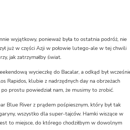
ie wyjątkowy, ponieważ była to ostatnia podróż, nie
ył już w części Azji w połowie lutego-ale w tej chwili
rzy, jak zatrzymałby świat.
weekendową wycieczkę do Bacalar, a odkąd był wcześni
Los Rapidos, klubie z nadrzędnych day na obrzeżach
po prostu powiedział nam, że musimy to zrobić.
r Blue River z prądem pośpiesznym, który był tak
garyny, wszystko dla super-tajców. Hamki wiszące w
. Jest to miejsce, do którego chodziłbym w dowolnym