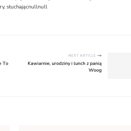
y, słuchającnullnull
NEXT ARTICLE
e To
Kawiarnie, urodziny i lunch z panią
Woog