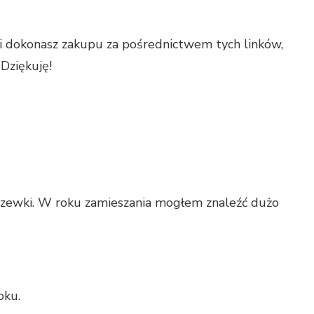
N
OJE
JLEPSZE
HWILE
li dokonasz zakupu za pośrednictwem tych linków,
ODRÓŻY
Dziękuję!
20
szewki. W roku zamieszania mogłem znaleźć dużo
oku.