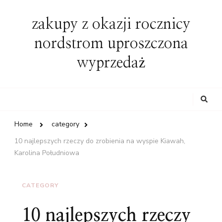
zakupy z okazji rocznicy
nordstrom uproszczona
wyprzedaż
Looking
for
Something?
Home
category
10 najlepszych rzeczy do zrobienia na wyspie Kiawah,
Karolina Południowa
CATEGORY
10 najlepszych rzeczy