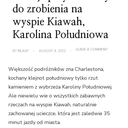
do zrobienia na
wyspie Kiawah,
Karolina Południowa
ON
LEAVE A COMMENT
BY
NLAXF
AUGUST 4, 2022
10
NAJLEPSZY
RZECZY
Większość podróżników zna Charlestona,
DO
ZROBIENIA
kochany klejnot południowy tylko rzut
NA
WYSPIE
kamieniem z wybrzeża Karoliny Południowej.
KIAWAH,
KAROLINA
Ale niewielu wie o wszystkich zabawnych
POŁUDNIO
rzeczach na wyspie Kiawah, naturalnie
zachowanej ucieczce, która jest zaledwie 35
minut jazdy od miasta.