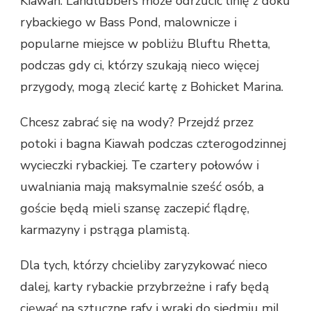
Kiawah. Landlubbers może odrzucić linię z doku
rybackiego w Bass Pond, malownicze i
popularne miejsce w pobliżu Bluftu Rhetta,
podczas gdy ci, którzy szukają nieco więcej
przygody, mogą zlecić kartę z Bohicket Marina.
Chcesz zabrać się na wody? Przejdź przez
potoki i bagna Kiawah podczas czterogodzinnej
wycieczki rybackiej. Te czartery połowów i
uwalniania mają maksymalnie sześć osób, a
goście będą mieli szansę zaczepić flądrę,
karmazyny i pstrąga plamistą.
Dla tych, którzy chcieliby zaryzykować nieco
dalej, karty rybackie przybrzeżne i rafy będą
cięwać na sztuczne rafy i wraki do siedmiu mil,