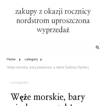
zakupy z okazji rocznicy
nordstrom uproszczona
wyprzedaż
Looking
for
Something?
Home
category
Węże morskie, bary piaskowe, a także Sydney Oysters
CATEGORY
Węże morskie, bary