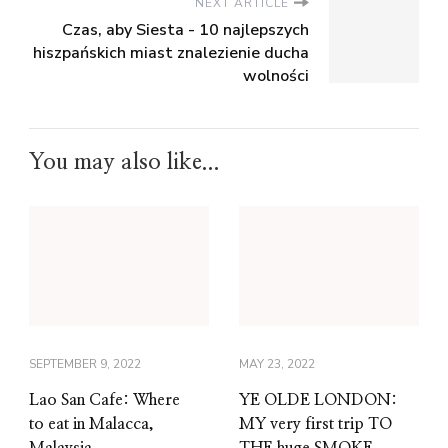
NEXT ARTICLE
Czas, aby Siesta - 10 najlepszych
hiszpańskich miast znalezienie ducha
wolności
You may also like...
SEPTEMBER 9, 2022
MAY 23, 2022
Lao San Cafe: Where
YE OLDE LONDON:
to eat in Malacca,
MY very first trip TO
Malaysia
THE huge SMOKE