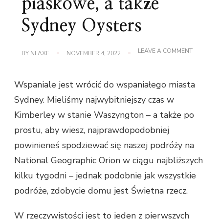
piaskowe, a także
Sydney Oysters
ON
LEAVE A COMMENT
BY
NLAXF
NOVEMBER 4, 2022
WĘŻE
MORSKIE,
BARY
Wspaniale jest wrócić do wspaniałego miasta
PIASKOW
A
Sydney. Mieliśmy najwybitniejszy czas w
TAKŻE
SYDNEY
Kimberley w stanie Waszyngton – a także po
OYSTERS
prostu, aby wiesz, najprawdopodobniej
powinieneś spodziewać się naszej podróży na
National Geographic Orion w ciągu najbliższych
kilku tygodni – jednak podobnie jak wszystkie
podróże, zdobycie domu jest Świetna rzecz.
W rzeczywistości jest to jeden z pierwszych