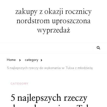
zakupy z okazji rocznicy
nordstrom uproszczona
wyprzedaż
Looking
for
Something?
Home
category
5 najlepszych rzeczy do wykonania w Tulsa z młodzieżą
CATEGORY
5 najlepszych rzeczy