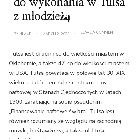
do wykonania w Tulsa
z młodzieżą
ON
LEAVE A COMMENT
BY
NLAXF
MARCH 2, 2023
5
NAJLEPSZYC
RZECZY
Tulsa jest drugim co do wielkości miastem w
DO
WYKONANIA
Oklahomie, a także 47. co do wielkości miastem
W
TULSA
w USA. Tulsa powstała w połowie lat 30. XIX
Z
MŁODZIEŻĄ
wieku, a także centralne centrum ropy
naftowej w Stanach Zjednoczonych w latach
1900, zarabiając na sobie pseudonim
„Finansowanie naftowe świata”. Tulsa jest
również rozumiany ze względu na zachodnią
muzykę huśtawkową, a także obfitość