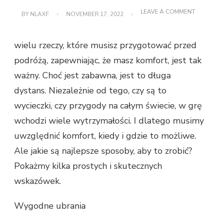
ON
LEAVE A COMMENT
BY
NLAXF
NOVEMBER 17, 2022
7
KLUCZY
DO
wielu rzeczy, które musisz przygotować przed
WYGOD
PODCZ
podróżą, zapewniając, że masz komfort, jest tak
PODRÓ
ważny. Choć jest zabawna, jest to długa
dystans. Niezależnie od tego, czy są to
wycieczki, czy przygody na całym świecie, w grę
wchodzi wiele wytrzymałości. I dlatego musimy
uwzględnić komfort, kiedy i gdzie to możliwe.
Ale jakie są najlepsze sposoby, aby to zrobić?
Pokażmy kilka prostych i skutecznych
wskazówek.
Wygodne ubrania