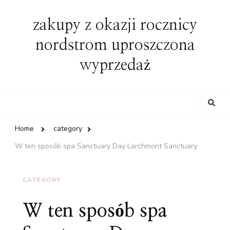
zakupy z okazji rocznicy
nordstrom uproszczona
wyprzedaż
Looking
for
Something?
Home
category
W ten sposób spa Sanctuary Day Larchmont Sanctuary
CATEGORY
W ten sposób spa