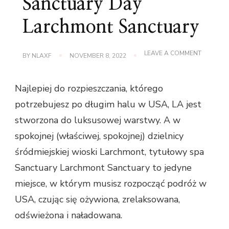
Sanctuary Day
Larchmont Sanctuary
ON
LEAVE A COMMENT
BY
NLAXF
NOVEMBER 8, 2022
W
TEN
SPOSÓB
Najlepiej do rozpieszczania, którego
SPA
SANCTU
potrzebujesz po długim halu w USA, LA jest
DAY
LARCHM
stworzona do luksusowej warstwy. A w
SANCTU
spokojnej (właściwej, spokojnej) dzielnicy
śródmiejskiej wioski Larchmont, tytułowy spa
Sanctuary Larchmont Sanctuary to jedyne
miejsce, w którym musisz rozpocząć podróż w
USA, czując się ożywiona, zrelaksowana,
odświeżona i naładowana.